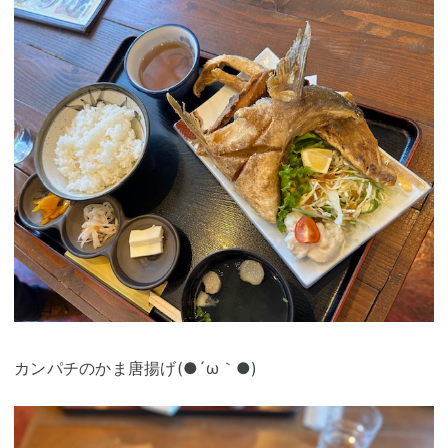
カンパチのかま唐揚げ(●´ω｀●)