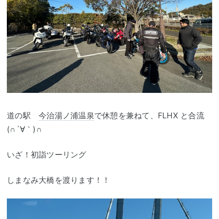
道の駅
今治
湯ノ浦温泉
で休憩を兼ねて、FLHX と合流
(∩´∀｀)∩
いざ！初詣ツーリング
しまなみ大橋を渡ります！！