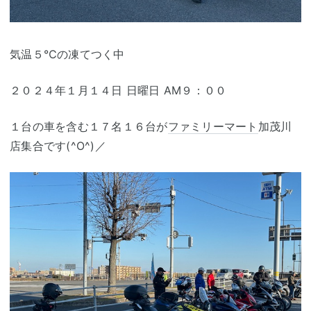
気温５℃の凍てつく中
２０２４年１月１４日 日曜日 AM９：００
１台の車を含む１７名１６台が
ファミリーマート
加茂川
店集合です(^O^)／