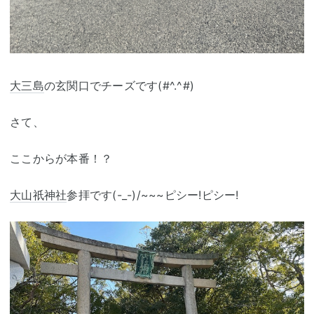
大三島
の玄関口でチーズです(#^.^#)
さて、
ここからが本番！？
大山祇神社
参拝です(-_-)/~~~ピシー!ピシー!